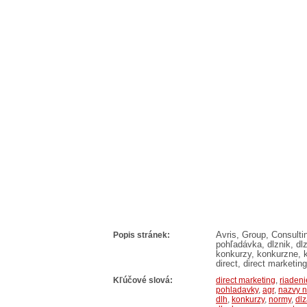
Popis stránek:
Avris, Group, Consulti
pohľadávka, dlznik, dlz
konkurzy, konkurzne, k
direct, direct marketin
Kľúčové slová:
direct marketing
,
riadeni
pohladavky
,
agr
,
nazvy 
dlh
,
konkurzy
,
normy
,
dlz