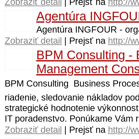
Zobraziť detail
| Prejsť na
http://
Agentúra INGFO
Agentúra INGFOUR - organ
Zobraziť detail
| Prejsť na
http://
BPM Consulting - 
Management Consu
BPM Consulting  Business Proc
riadenie, sledovanie nákladov pod
strategické hodnotenie výkonnos
IT poradenstvo. Ponúkame Vám r
Zobraziť detail
| Prejsť na
http://