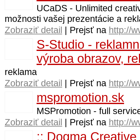
UCaDS - Unlimited creat
možnosti vašej prezentácie a rekl
Zobraziť detail
| Prejsť na
http://
S-Studio - reklamná
výroba obrazov, r
reklama
Zobraziť detail
| Prejsť na
http://
mspromotion.sk
MSPromotion - full servi
Zobraziť detail
| Prejsť na
http://
:: Dogma Creative