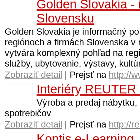
Golden Slovakia - 
Slovensku
Golden Slovakia je informačný por
regiónoch a firmách Slovenska v 
vytvára komplexný pohľad na regi
služby, ubytovanie, výstavy, kultú
Zobraziť detail
| Prejsť na
http://
Interiéry REUTER s
Výroba a predaj nábytku, 
spotrebičov
Zobraziť detail
| Prejsť na
http://r
Kontis e-Learning