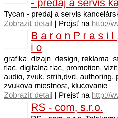
- predaj a servis k
Tycan - predaj a servis kancelársk
Zobraziť detail
| Prejsť na
http://
B a r o n P r a s i l ,
i o
grafika, dizajn, design, reklama, 
tlac, digitalna tlac, promotion, vizi
audio, zvuk, strih,dvd, authoring,
zvukova miestnost, klucovanie
Zobraziť detail
| Prejsť na
http://
RS - com, s.r.o.