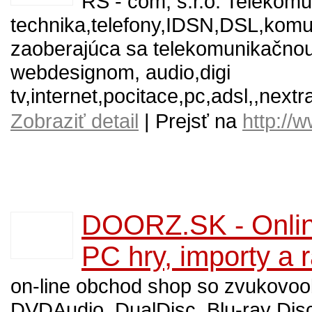
RS - com, s.r.o. Telekom
technika,telefony,IDSN,DSL,komu
zaoberajúca sa telekomunikačnou
webdesignom, audio,digi
tv,internet,pocitace,pc,adsl,,nextr
Zobraziť detail
| Prejsť na
http://
DOORZ.SK - Onlin
PC hry, importy a 
on-line obchod shop so zvukovo
DVDAudio, DualDisc, Blu-ray Dis