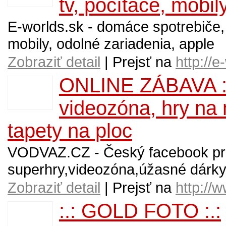
tv, počítače, mobil
E-worlds.sk - domáce spotrebiče, a
mobily, odolné zariadenia, apple
Zobraziť detail
| Prejsť na
http://e
ONLINE ZÁBAVA : 
videozóna, hry na m
tapety na ploc
VODVAZ.CZ - Český facebook pro 
superhry,videozóna,úžasné dárky 
Zobraziť detail
| Prejsť na
http://
:.: GOLD FOTO :.: