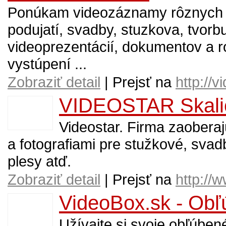
Ponúkam videozáznamy rôznych 
podujatí, svadby, stuzkova, tvorb
videoprezentácií, dokumentov a 
vystúpení ...
Zobraziť detail
| Prejsť na
http://
VIDEOSTAR Skali
Videostar. Firma zaobera
a fotografiami pre stužkové, svad
plesy atď.
Zobraziť detail
| Prejsť na
http://
VideoBox.sk - Obľ
Užívajte si svoje obľúbené