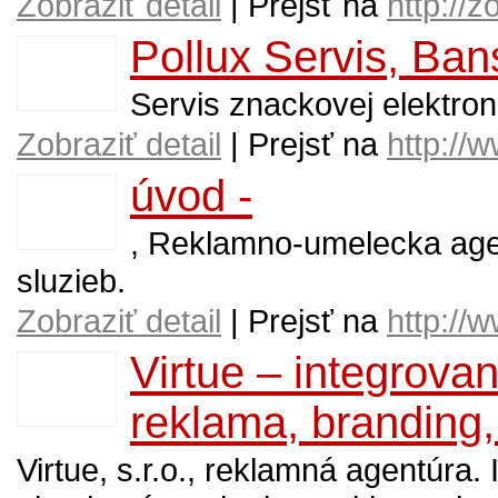
Zobraziť detail
| Prejsť na
http://
Pollux Servis, Ban
Servis znackovej elektron
Zobraziť detail
| Prejsť na
http://
úvod -
, Reklamno-umelecka age
sluzieb.
Zobraziť detail
| Prejsť na
http://w
Virtue – integrov
reklama, branding, 
Virtue, s.r.o., reklamná agentúra