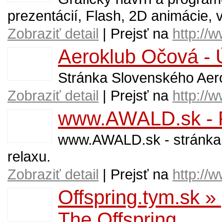
prezentácií, Flash, 2D animácie, v
Zobraziť detail
| Prejsť na
http://
Aeroklub Očová -
Stránka Slovenského Aer
Zobraziť detail
| Prejsť na
http://
www.AWALD.sk - P
www.AWALD.sk - stránka 
relaxu.
Zobraziť detail
| Prejsť na
http://
Offspring.tym.sk »
The Offspring