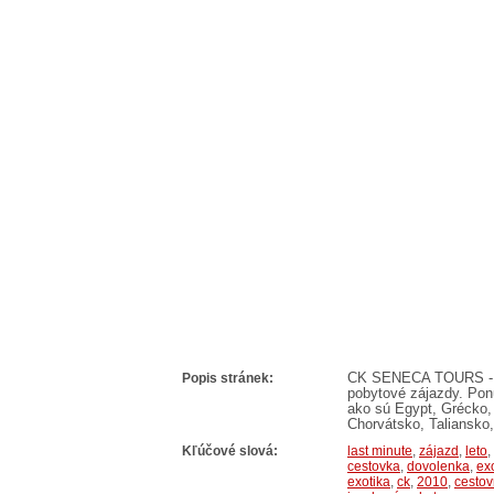
Popis stránek:
CK SENECA TOURS - sm
pobytové zájazdy. Pon
ako sú Egypt, Grécko,
Chorvátsko, Taliansko,
Kľúčové slová:
last minute
,
zájazd
,
leto
,
cestovka
,
dovolenka
,
ex
exotika
,
ck
,
2010
,
cestov