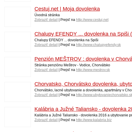
Cestuj.net | Moja dovolenka
Úvodná stránka
Zobraziť detail
| Prejsť na
http://www.cestuj.net
Chalupy EFENDY ... dovolenka na Spiši 
Chalupy EFENDY ... dovolenka na Spiši
Zobraziť detail
| Prejsť na
http://www.chalupyefendy.sk
Penzión MEŠTROV : dovolenka v Chorvá
Stránka penziónu Meštrov - Vodice, Chorvátsko
Zobraziť detail
| Prejsť na
http://www.mestrov.sk
Chorvatsko, Chorvátsko dovolenka, ubyto
Chorvátsko, lacné ubytovanie a dovolenka, apartmány v Chor
Zobraziť detail
| Prejsť na
http://www.ubytovaniechorvatsko.s
Kalábria a Južné Taliansko - dovolenka 
Kalábria a Južné Taliansko - dovolenka 2016 a ubytovanie p
Zobraziť detail
| Prejsť na
http://www.kalabria.biz