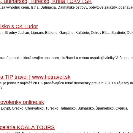
, Bulharsko, Turecko, Kréta | CKVT.SK
a výhodnú cenu. Istria, Dalmácia, Dalmátske ostrovy, pobytové zájazdy, poznávac
elsko s CK Ludor
 Stredný Jadran, Lignano,Bibione, Gargáno, Kalábrie, Ostrov Elba, Sardínie, Dolom
vybraná ponuka, ktorá svojim obsahom, službami a cenou uspokojí všetky Vaše prian
 TIP travel | www.tiptravel.sk
vel je jedna z najväčších CK predávajúca letné devolenky pre leto 2010 a zájazdy d
dy
volenky online.sk
, Egypt, Grécko, Chorvátsko, Turecko, Taliansko, Bulharsko, Španielsko, Cyprus.
ancelária KOALA TOURS