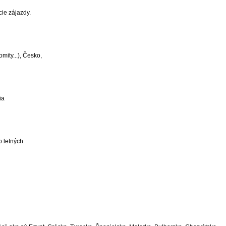
ie zájazdy.
ity...), Česko,
ia
o letných