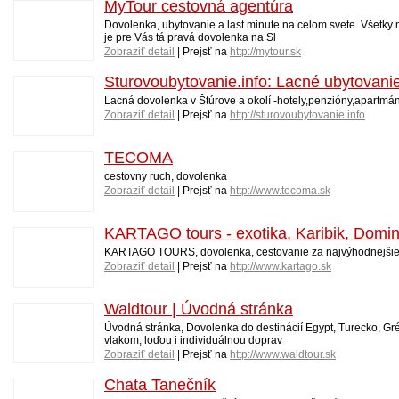
MyTour cestovná agentúra
Dovolenka, ubytovanie a last minute na celom svete. Všetky 
je pre Vás tá pravá dovolenka na Sl
Zobraziť detail
| Prejsť na
http://mytour.sk
Sturovoubytovanie.info: Lacné ubytovanie
Lacná dovolenka v Štúrove a okolí -hotely,penzióny,apartmán
Zobraziť detail
| Prejsť na
http://sturovoubytovanie.info
TECOMA
cestovny ruch, dovolenka
Zobraziť detail
| Prejsť na
http://www.tecoma.sk
KARTAGO tours - exotika, Karibik, Dominik
KARTAGO TOURS, dovolenka, cestovanie za najvýhodnejšie
Zobraziť detail
| Prejsť na
http://www.kartago.sk
Waldtour | Úvodná stránka
Úvodná stránka, Dovolenka do destinácií Egypt, Turecko, Gréc
vlakom, loďou i individuálnou doprav
Zobraziť detail
| Prejsť na
http://www.waldtour.sk
Chata Tanečník