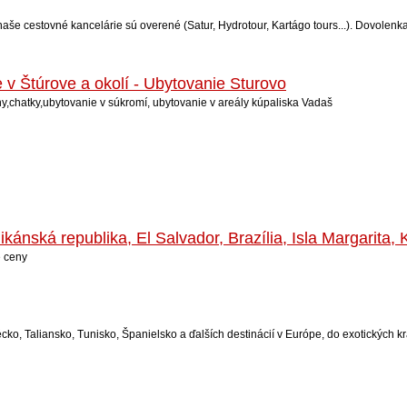
naše cestovné kancelárie sú overené (Satur, Hydrotour, Kartágo tours...). Dovolen
 v Štúrove a okolí - Ubytovanie Sturovo
y,chatky,ubytovanie v súkromí, ubytovanie v areály kúpaliska Vadaš
ánská republika, El Salvador, Brazília, Isla Margarita, 
 ceny
ko, Taliansko, Tunisko, Španielsko a ďalších destinácií v Európe, do exotických kr