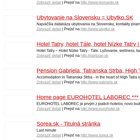
Zobraziť detail
| Prejsť na
http://www.leonardo.sk
Ubytovanie na Slovensku = Ubytko.SK
Najväčšia databáza ubytovania na Slovensku, kontakty priamo
Zobraziť detail
| Prejsť na
http://www.ubytko.sk
Hotel Tatry, hotel Tále, hotel Nízke Tat
Hotel Tatry – Hotel Nízke Tatry - Tále. Lyžovanie, wellness,
Zobraziť detail
| Prejsť na
http://partizan.sk
Pension Gabriela, Tatranska Strba, High T
Accomodation in Tatranska Strba - in the heart of High Tatra 
Zobraziť detail
| Prejsť na
http://www.gabriela.sk
Home page EUROHOTEL LABOREC ***
EUROHOTEL LABOREC je prvým z piatich hotelov, novo budov
Zobraziť detail
| Prejsť na
http://www.eurohotel.sk
Sorea.sk - Titulná stránka
Last minute
Zobraziť detail
| Prejsť na
http://www.sorea.sk