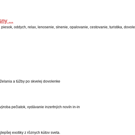
ny ...
 piesok, oddych, relax, lenosenie, slnenie, opalovanie, cestovanie, turistika, dovol
 želania a túžby po skvelej dovolenke
roba pečiatok, vydávanie inzertných novín in-in
epšej exotiky z rôznych kútov sveta.