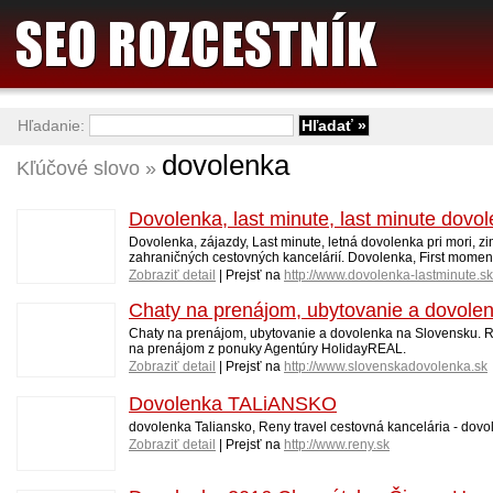
Hľadanie:
dovolenka
Kľúčové slovo »
Dovolenka, last minute, last minute dovol
Dovolenka, zájazdy, Last minute, letná dovolenka pri mori, 
zahraničných cestovných kancelárií. Dovolenka, First moment
Zobraziť detail
| Prejsť na
http://www.dovolenka-lastminute.sk
Chaty na prenájom, ubytovanie a dovole
Chaty na prenájom, ubytovanie a dovolenka na Slovensku. Re
na prenájom z ponuky Agentúry HolidayREAL.
Zobraziť detail
| Prejsť na
http://www.slovenskadovolenka.sk
Dovolenka TALiANSKO
dovolenka Taliansko, Reny travel cestovná kancelária - dovo
Zobraziť detail
| Prejsť na
http://www.reny.sk