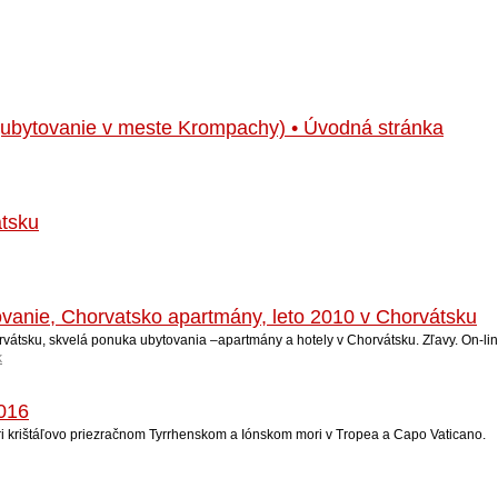
(ubytovanie v meste Krompachy) • Úvodná stránka
tsku
vanie, Chorvatsko apartmány, leto 2010 v Chorvátsku
vátsku, skvelá ponuka ubytovania –apartmány a hotely v Chorvátsku. Zľavy. On-lin
k
2016
ri krištáľovo priezračnom Tyrrhenskom a Iónskom mori v Tropea a Capo Vaticano.