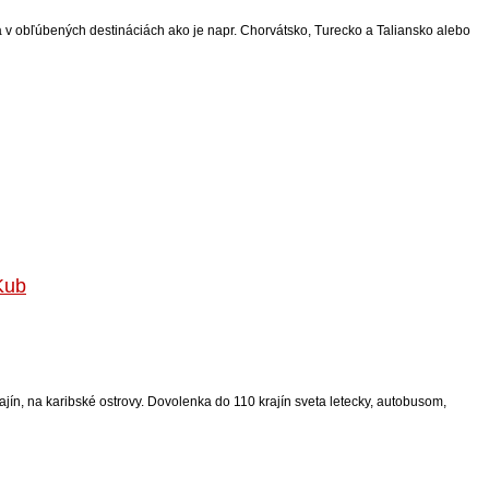
ka v obľúbených destináciách ako je napr. Chorvátsko, Turecko a Taliansko alebo
Kub
ajín, na karibské ostrovy. Dovolenka do 110 krajín sveta letecky, autobusom,