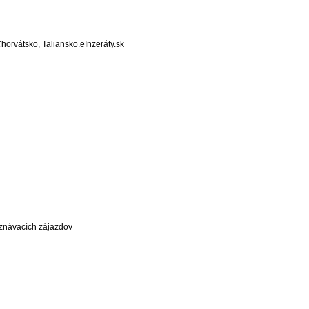
horvátsko, Taliansko.eInzeráty.sk
znávacích zájazdov