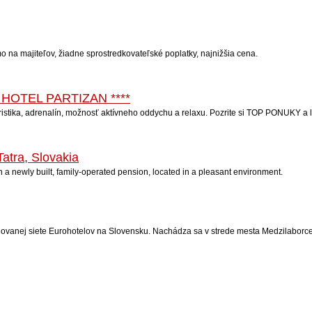
 na majiteľov, žiadne sprostredkovateľské poplatky, najnižšia cena.
ry | HOTEL PARTIZAN ****
 turistika, adrenalín, možnosť aktívneho oddychu a relaxu. Pozrite si TOP PONUKY a
atra, Slovakia
in a newly built, family-operated pension, located in a pleasant environment.
anej siete Eurohotelov na Slovensku. Nachádza sa v strede mesta Medzilaborce