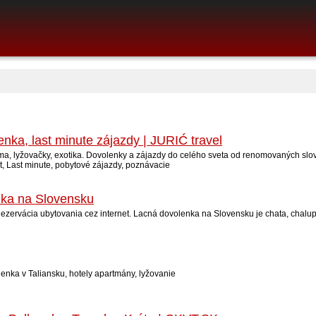
enka, last minute zájazdy | JURIĆ travel
zima, lyžovačky, exotika. Dovolenky a zájazdy do celého sveta od renomovaných slo
, Last minute, pobytové zájazdy, poznávacie
nka na Slovensku
zervácia ubytovania cez internet. Lacná dovolenka na Slovensku je chata, chalu
lenka v Taliansku, hotely apartmány, lyžovanie