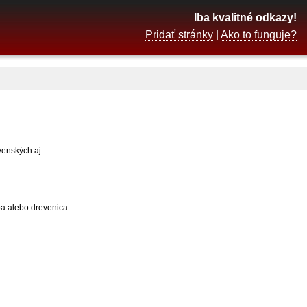
Iba kvalitné odkazy!
Pridať stránky
|
Ako to funguje?
venských aj
pa alebo drevenica