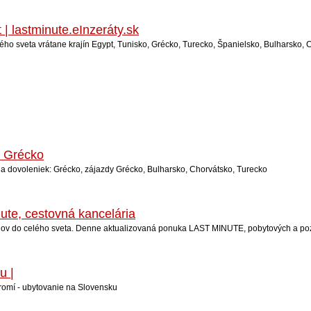
| lastminute.eInzeráty.sk
ého sveta vrátane krajín Egypt, Tunisko, Grécko, Turecko, Španielsko, Bulharsko, C
e Grécko
e a dovoleniek: Grécko, zájazdy Grécko, Bulharsko, Chorvátsko, Turecko
nute, cestovná kancelária
dov do celého sveta. Denne aktualizovaná ponuka LAST MINUTE, pobytových a po
u |
kromí­ - ubytovanie na Slovensku