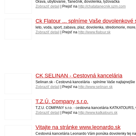
Orava, ubytovanie, Tanečník, dovolenka, lyžovačka
Zobraziť detail
| Prejsť na
http://chatatanecnik.szm.com
Ck Flatour ... splníme Vaše dovolenkové s
leto, voda, sport, zabava, plaz, dovolenka, stredomorie, more,
Zobraziť detail
| Prejsť na
http://www.flatour.sk
CK SELINAN - Cestovná kancelária
Selinan.sk - Cestovná kancelária - splníme Vaše najtajnejšie
Zobraziť detail
| Prejsť na
http://www.selinan.sk
T.Z.Ú. Company s.r.o.
T.Z.U. COMPANY s.r.o. - cestovna kancelária KATKATOURS, vý
Zobraziť detail
| Prejsť na
http://www.katkatours.sk
Vitajte na stránke www.leonardo.sk
Cestovná kancelária Leonardo Vám ponúka dovolenky tej najl