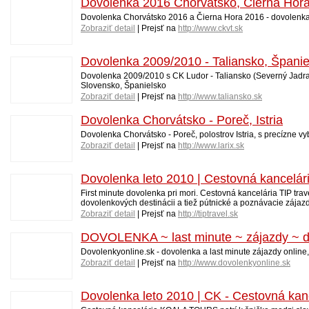
Dovolenka 2016 Chorvátsko, Čierna Hora
Dovolenka Chorvátsko 2016 a Čierna Hora 2016 - dovolenka z
Zobraziť detail
| Prejsť na
http://www.ckvt.sk
Dovolenka 2009/2010 - Taliansko, Špani
Dovolenka 2009/2010 s CK Ludor - Taliansko (Severný Jadran,
Slovensko, Španielsko
Zobraziť detail
| Prejsť na
http://www.taliansko.sk
Dovolenka Chorvátsko - Poreč, Istria
Dovolenka Chorvátsko - Poreč, polostrov Istria, s precízne 
Zobraziť detail
| Prejsť na
http://www.larix.sk
Dovolenka leto 2010 | Cestovná kancelária
First minute dovolenka pri mori. Cestovná kancelária TIP tra
dovolenkových destinácii a tiež pútnické a poznávacie zájaz
Zobraziť detail
| Prejsť na
http://tiptravel.sk
DOVOLENKA ~ last minute ~ zájazdy ~ do
Dovolenkyonline.sk - dovolenka a last minute zájazdy online
Zobraziť detail
| Prejsť na
http://www.dovolenkyonline.sk
Dovolenka leto 2010 | CK - Cestovná k