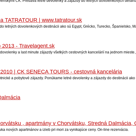
nskými CK. Predáva letné devolenky a zájazdy do letných dovolenkových destináci
ria TATRATOUR | www.tatratour.sk
o letných dovolenkových destinácii ako sú Egypt, Grécko, Turecko, Španielsko, Mal
o 2013 - Travelagent.sk
 dovolenky a last minute zájazdy všetkých cestovných kancelárií na jednom mies
dy 2010 | CK SENECA TOURS - cestovná kancelária
ické a pobytové zájazdy. Ponúkame letné devolenky a zájazdy do destinácii ako s
 Dalmácia
orvátsku , apartmány v Chorvátsku, Stredná Dalmácia, 
ka nových apartmánov a izieb pri mori za vynikajúce ceny. On-line rezervácia.