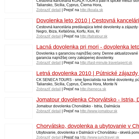
Cestovná kancelária KOALA TOURS patrí k špičke medzi slove
Taliansko, Sicília, Cyprus, Čierna Hora,
Zobraziť detail
| Prejsť na
http://koala.sk
Dovolenka leto 2010 | Cestovná kancelá
Cestovná kancelária predávajúca letné devolenky a zájazdy d
Negro, Ibiza, Kefalónia, Korfu, Kos, Kr
Zobraziť detail
| Prejsť na
http://tatratour.sk
Lacná dovolenka pri mori - dovolenka let
Dovolenka s garanciou najnižšej ceny. Denne aktualizované
garancia najnižšej ceny zakúpenej dovolenky.
Zobraziť detail
| Prejsť na
http://last-minute.travelagent.sk
Letná dovolenka 2010 | Pútnické zájaz
CK SENECA TOURS - sme špecialista na letné dovolenky, pútn
Taliansko, Sicília, Cyprus, Čierna Hora, Monte N
Zobraziť detail
| Prejsť na
http://seneca.sk
Jomatour dovolenka Chorvátsko - Istria,
Jomatour dovolenka Chorvátsko - Istria, Dalmácia
Zobraziť detail
| Prejsť na
http://www.jomatour.sk
Chorvátsko, dovolenka a ubytovanie v Ch
Ubytovanie, dovolenka v Dalmácii v Chorvátsku - skvelá ponu
Zobraziť detail
| Prejsť na
http://www.jurictravel.sk