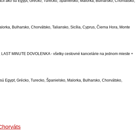
i ako sú Egypt, Grécko, Turecko, Španielsko, Malorka, Bulharsko, Chorvátsko,
orka, Bulharsko, Chorvátsko, Taliansko, Sicília, Cyprus, Čierna Hora, Monte
te., LAST MINUTE DOVOLENKA - všetky cestovné kancelárie na jednom mieste +
ú Egypt, Grécko, Turecko, Španielsko, Malorka, Bulharsko, Chorvátsko,
Chorváts