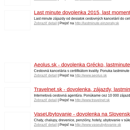
Last minute dovolenka 2015, last moment 
Last minute zájazdy od desiatok cestovných kancelárií do cel
Zobraziť detail
| Prejsť na
http://lastminute.einzeraty.sk
Aeolus.sk - dovolenka Grécko, lastminut
Cestovná kancelária s certifikátom kvality. Ponuka lastminut
Zobraziť detail
| Prejsť na
http://www.aeolus.sk
Travelnet.sk - dovolenka, zájazdy, lastmi
Internetová cestovná agentúra. Ponúkame cez 10 000 zájaz
Zobraziť detail
| Prejsť na
http://www.travelnet.sk
VaseUbytovanie - dovolenka na Slovensk
Chaty, chalupy, drevenice, penzióny, hotely, ubytovanie v sú
Zobraziť detail
| Prejsť na
http://www.vaseubytovanie.sk