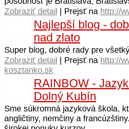
pôsobnosť je Bratislava, Bratislavs
Zobraziť detail
| Prejsť na
http://
Najlepší blog - do
nad zlato
Super blog, dobré rady pre všetk
Zobraziť detail
| Prejsť na
http://
kosztanko.sk
RAINBOW - Jazyk
Dolný Kubín
Sme súkromná jazyková škola, kt
angličtiny, nemčiny a francúzštiny.
širokej ponuky kurzov