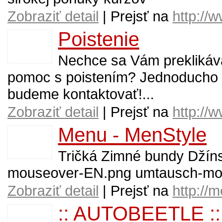
Zobraziť detail
| Prejsť na
http://
Poistenie
Nechce sa Vám preklikáv
pomoc s poistením? Jednoducho v
budeme kontaktovať!...
Zobraziť detail
| Prejsť na
http://
Menu - MenStyle
Tričká Zimné bundy Džíns
mouseover-EN.png umtausch-mo
Zobraziť detail
| Prejsť na
http://
:: AUTOBEETLE ::