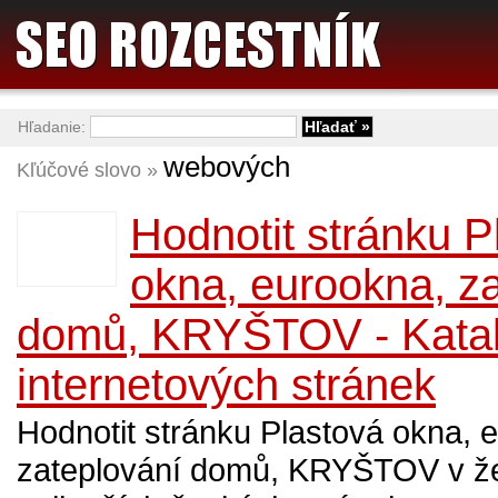
Hľadanie:
webových
Kľúčové slovo »
Hodnotit stránku P
okna, eurookna, z
domů, KRYŠTOV - Kata
internetových stránek
Hodnotit stránku Plastová okna, 
zateplování domů, KRYŠTOV v ž