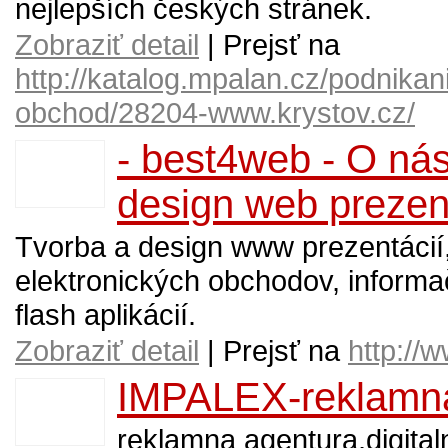
nejlepších českých stránek.
Zobraziť detail
| Prejsť na
http://katalog.mpalan.cz/podnikan
obchod/28204-www.krystov.cz/
- best4web - O nás
design web prezen
Tvorba a design www prezentácií,
elektronických obchodov, inform
flash aplikácií.
Zobraziť detail
| Prejsť na
http://
IMPALEX-reklamná
reklamna agentura,digitaln