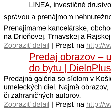
LINEA, investičné drustvo
správou a prenájmom nehnutežnos
Prenajímame kancelárske, obchodn
na Drieňovej, Trnavskej a Rajskej 
Zobraziť detail
| Prejsť na
http://
Predaj obrazov – 
do bytu | DieloPlus
Predajná galéria so sídlom v Koš
umeleckých diel. Najmä obrazov, 
či zahraničných autorov.
Zobraziť detail
| Prejsť na
http://