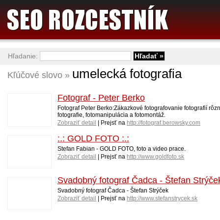
Hľadanie:
umelecká fotografia
Kľúčové slovo »
Fotograf - Peter Berko
Fotograf Peter Berko:Zákazkové fotografovanie fotografií rôzn
fotografie, fotomanipulácia a fotomontáž.
Zobraziť detail
| Prejsť na
http://fotograf.berowsky.com
:.: GOLD FOTO :.:
Stefan Fabian - GOLD FOTO, foto a video prace.
Zobraziť detail
| Prejsť na
http://www.goldfoto.sk
Svadobný fotograf Čadca - Štefan Strýče
Svadobný fotograf Čadca - Štefan Strýček
Zobraziť detail
| Prejsť na
http://www.stefanstrycek.sk