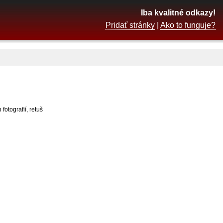
Iba kvalitné odkazy!
Pridať stránky
|
Ako to funguje?
otografií, retuš