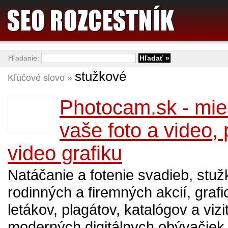
Hľadanie:
stužkové
Kľúčové slovo »
Photocam.sk - mie
vaše foto a video, 
video grafiku
Natáčanie a fotenie svadieb, stu
rodinných a firemných akcií, graf
letákov, plagátov, katalógov a vizi
moderných digitálnych obývačiek 