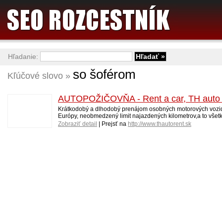
Hľadanie:
so šoférom
Kľúčové slovo »
AUTOPOŽIČOVŇA - Rent a car, TH auto s.r
Krátkodobý a dlhodobý prenájom osobných motorových vozidie
Európy, neobmedzený limit najazdených kilometrov,a to vš
Zobraziť detail
| Prejsť na
http://www.thautorent.sk