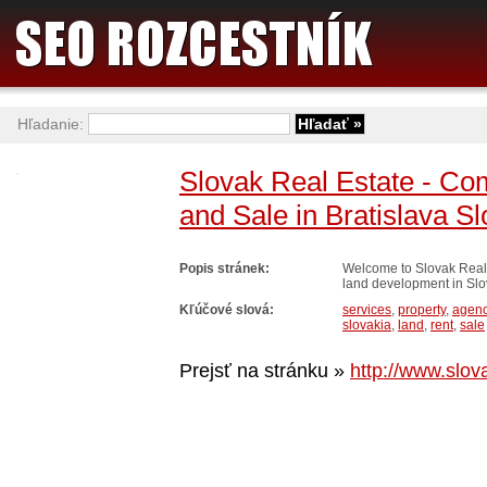
Hľadanie:
Slovak Real Estate - Co
and Sale in Bratislava S
Popis stránek:
Welcome to Slovak Real 
land development in Slo
Kľúčové slová:
services
,
property
,
agen
slovakia
,
land
,
rent
,
sale
Prejsť na stránku »
http://www.slov