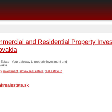
mmercial and Residential Property Inve
lovakia
Estate - Your gateway to property investment and
vakia
cy
,
investment
,
slovak real estate
,
real estate in
akrealestate.sk