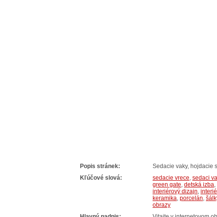
Popis stránek:
Sedacie vaky, hojdacie s
Kľúčové slová:
sedacie vrece
,
sedaci v
green gate
,
detská izba
,
interiérový dizajn
,
interi
keramika
,
porcelán
,
šálk
obrazy
Hlavný nadpis:
Vitajte v internetovom o