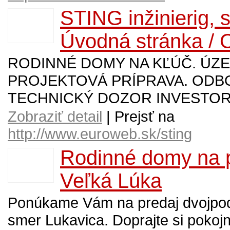
STING inžinierig, sp
Úvodná stránka / O
RODINNÉ DOMY NA KĽÚČ. ÚZ
PROJEKTOVÁ PRÍPRAVA. OD
TECHNICKÝ DOZOR INVESTOR
Zobraziť detail
| Prejsť na
http://www.euroweb.sk/sting
Rodinné domy na p
Veľká Lúka
Ponúkame Vám na predaj dvojpod
smer Lukavica. Doprajte si pokoj