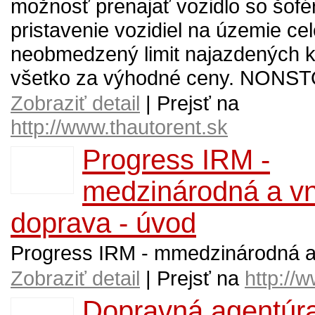
možnosť prenajať vozidlo so šofé
pristavenie vozidiel na územie cel
neobmedzený limit najazdených ki
všetko za výhodné ceny. NONS
Zobraziť detail
| Prejsť na
http://www.thautorent.sk
Progress IRM -
medzinárodná a vn
doprava - úvod
Progress IRM - mmedzinárodná a
Zobraziť detail
| Prejsť na
http://
Dopravná agentúra 