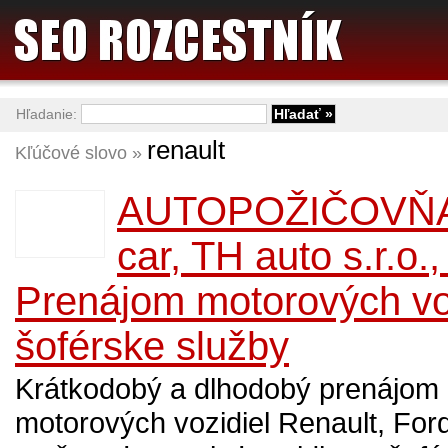
Hľadanie:
renault
Kľúčové slovo »
AUTOPOŽIČOVŇA 
car, TH auto s.r.o.,
Prenájom motorových voz
šoférske služby
Krátkodobý a dlhodobý prenájom
motorových vozidiel Renault, Ford