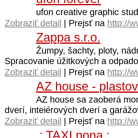
ufon creative graphic stud
Zobraziť detail
| Prejsť na
http://
Zappa s.r.o.
Žumpy, šachty, ploty, nád
Spracovanie úžitkových a odpado
Zobraziť detail
| Prejsť na
http://
AZ house - plastov
AZ house sa zaoberá mont
dverí, inteiérových dverí a garáž
Zobraziť detail
| Prejsť na
http://
.: TAXI nona :.