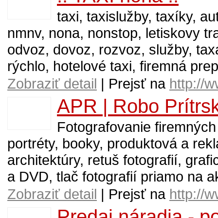
taxi, taxislužby, taxíky,
nmnv, nona, nonstop, letiskovy tr
odvoz, dovoz, rozvoz, služby, ta
rýchlo, hotelové taxi, firemná prep
Zobraziť detail
| Prejsť na
http://
APR | Robo Prítrs
Fotografovanie firemných a
portréty, booky, produktová a rekl
architektúry, retuš fotografií, gr
a DVD, tlač fotografií priamo na a
Zobraziť detail
| Prejsť na
http://
Predaj náradia - p