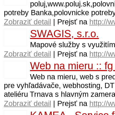
poluj,www.poluj.sk,polov
potreby Banka,polovnicke potreby
Zobraziť detail
| Prejsť na
http://
SWAGIS, s.r.o.
Mapové služby s využití
Zobraziť detail
| Prejsť na
http://
Web na mieru :: fg 
Web na mieru, web s pre
pre vyhľadávače, webhosting, DTP
ateliéru Trnava s hlavným zamer
Zobraziť detail
| Prejsť na
http://