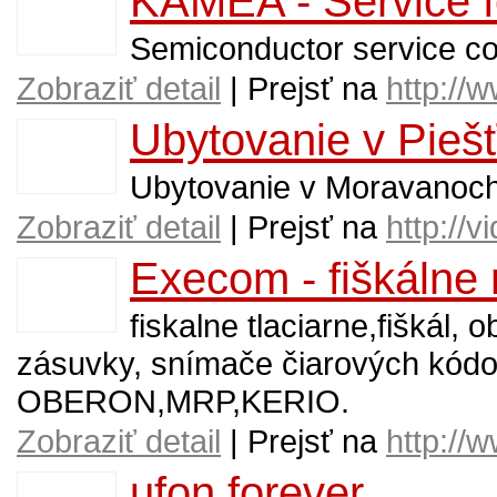
KAMEA - Service f
Semiconductor service co
Zobraziť detail
| Prejsť na
http://
Ubytovanie v Piešť
Ubytovanie v Moravanoch 
Zobraziť detail
| Prejsť na
http://
Execom - fiškálne
fiskalne tlaciarne,fiškál,
zásuvky, snímače čiarových kód
OBERON,MRP,KERIO.
Zobraziť detail
| Prejsť na
http://
ufon forever