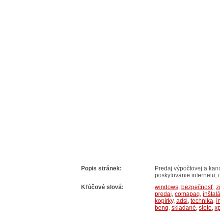
Popis stránek:
Predaj výpočtovej a kanc
poskytovanie internetu, 
Kľúčové slová:
windows
,
bezpečnosť
,
z
predaj
,
comapaq
,
inštal
kopírky
,
adsl
,
technika
,
i
benq
,
skladané
,
siete
,
x