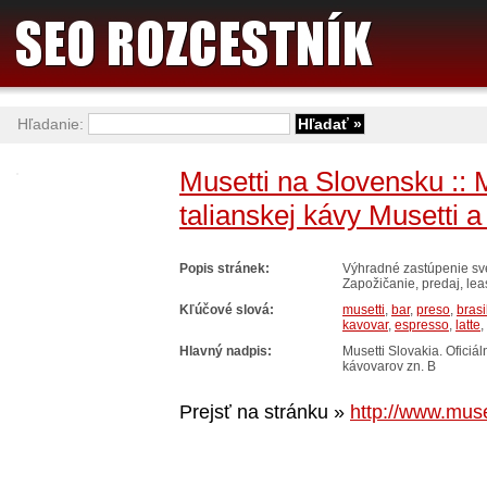
Hľadanie:
Musetti na Slovensku :: 
talianskej kávy Musetti a
Popis stránek:
Výhradné zastúpenie sve
Zapožičanie, predaj, lea
Kľúčové slová:
musetti
,
bar
,
preso
,
brasi
kavovar
,
espresso
,
latte
,
Hlavný nadpis:
Musetti Slovakia. Oficiá
kávovarov zn. B
Prejsť na stránku »
http://www.muse