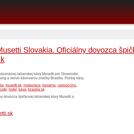
Musetti Slovakia. Oficiálny dovozca špič
 k
toznámej talianskej kávy Musetti pre Slovensko.
sing a servis kávovarov značky Brasilia. Predaj kávy.
lia
,
musetti.sk
,
restaurace
,
kavarna
,
cappuccino
,
cafe
,
hotel
,
kava
,
brasilia.sk
lny dovozca špičkovej talianskej kávy Musetti a
tti.sk