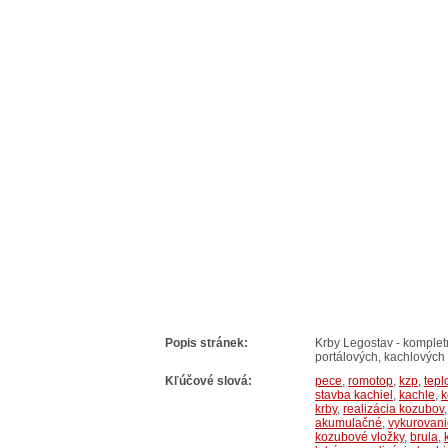
Popis stránek:
Krby Legostav - kompletn
portálových, kachlových 
Kľúčové slová:
pece
,
romotop
,
kzp
,
tep
stavba kachiel
,
kachle
,
k
krby
,
realizácia kozubov
akumulačné
,
vykurovan
kozubové vložky
,
brula
,