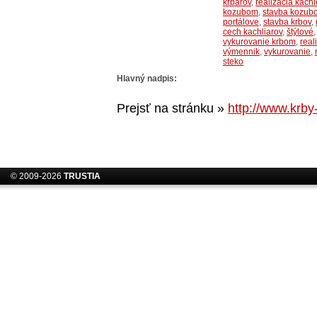
krbárov
,
realizácia kachi
kozubom
,
stavba kozub
portálove
,
stavba krbov
,
cech kachliarov
,
štýlové
vykurovanie krbom
,
real
výmennik
,
vykurovanie
,
steko
Hlavný nadpis:
Prejsť na stránku »
http://www.krby
© 2009-2026
TRUSTIA