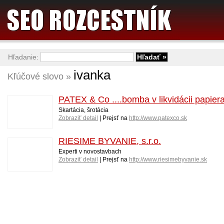
Hľadanie:
ivanka
Kľúčové slovo »
PATEX & Co ....bomba v likvidácii papier
Skartácia, šrotácia
Zobraziť detail
| Prejsť na
http://www.patexco.sk
RIESIME BYVANIE, s.r.o.
Experti v novostavbach
Zobraziť detail
| Prejsť na
http://www.riesimebyvanie.sk