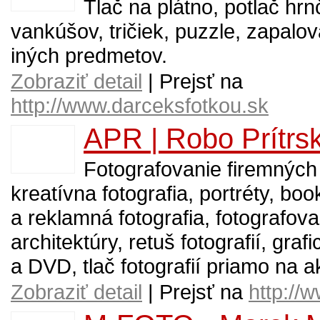
Tlač na plátno, potlač hrn
vankúšov, tričiek, puzzle, zapalo
iných predmetov.
Zobraziť detail
| Prejsť na
http://www.darceksfotkou.sk
APR | Robo Prítrs
Fotografovanie firemných 
kreatívna fotografia, portréty, bo
a reklamná fotografia, fotografova
architektúry, retuš fotografií, gr
a DVD, tlač fotografií priamo na a
Zobraziť detail
| Prejsť na
http://