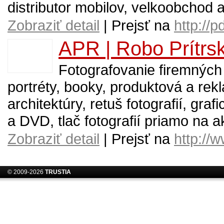
distributor mobilov, velkoobchod
Zobraziť detail
| Prejsť na
http://p
APR | Robo Prítrs
Fotografovanie firemných a
portréty, booky, produktová a rekl
architektúry, retuš fotografií, gr
a DVD, tlač fotografií priamo na a
Zobraziť detail
| Prejsť na
http://
© 2009-2026
TRUSTIA