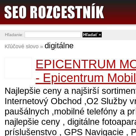
Hľadanie:
digitálne
Kľúčové slovo »
EPICENTRUM MO
- Epicentrum Mobi
Najlepšie ceny a najširší sortime
Internetový Obchod ,O2 Služby v
paušálnych ,mobilné telefóny a pr
najlepšie ceny , digitálne fotoapar
príslušenstvo , GPS Navigacie ,