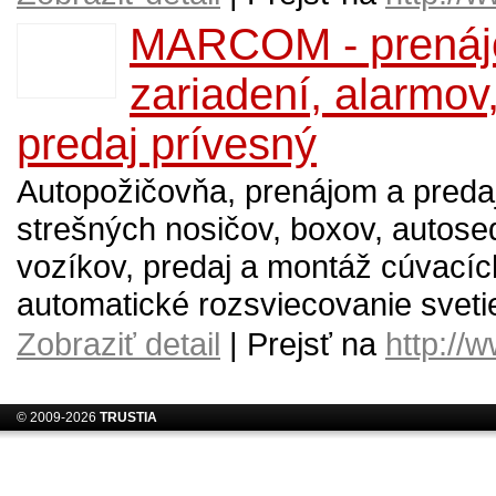
MARCOM - prenájo
zariadení, alarmov
predaj prívesný
Autopožičovňa, prenájom a predaj
strešných nosičov, boxov, autose
vozíkov, predaj a montáž cúvacíc
automatické rozsviecovanie svetiel
Zobraziť detail
| Prejsť na
http://
© 2009-2026
TRUSTIA