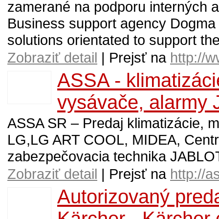
zamerané na podporu interných a ex
Business support agency Dogma C
solutions orientated to support the
Zobraziť detail
| Prejsť na
http://
ASSA - klimatizáci
vysávače, alarmy
ASSA SR – Predaj klimatizácie, mo
LG,LG ART COOL, MIDEA, Centr
zabezpečovacia technika JABL
Zobraziť detail
| Prejsť na
http://a
Autorizovaný predaj
Kärcher - Kärcher