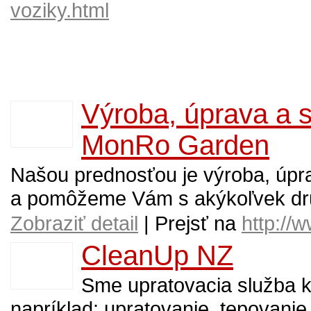
voziky.html
Výroba, úprava a st
MonRo Garden
Našou prednosťou je výroba, úpra
a pomôžeme Vám s akýkoľvek dru
Zobraziť detail
| Prejsť na
http://
CleanUp NZ
Sme upratovacia služba kt
napríklad: upratovanie, tepovani