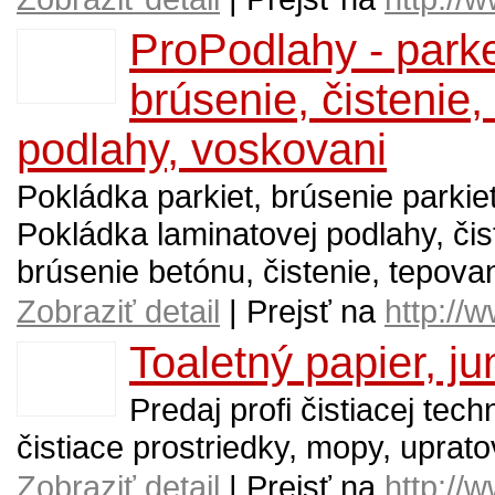
ProPodlahy - parke
brúsenie, čistenie,
podlahy, voskovani
Pokládka parkiet, brúsenie parkiet,
Pokládka laminatovej podlahy, či
brúsenie betónu, čistenie, tepov
Zobraziť detail
| Prejsť na
http://
Toaletný papier, 
Predaj profi čistiacej tech
čistiace prostriedky, mopy, upratov
Zobraziť detail
| Prejsť na
http://