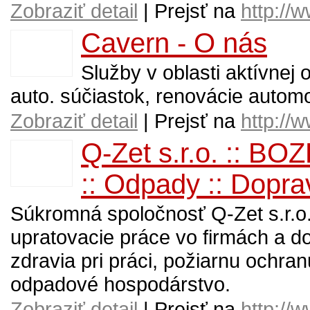
Zobraziť detail
| Prejsť na
http://
Cavern - O nás
Služby v oblasti aktívnej 
auto. súčiastok, renovácie autom
Zobraziť detail
| Prejsť na
http://
Q-Zet s.r.o. :: BOZ
:: Odpady :: Doprav
Súkromná spoločnosť Q-Zet s.r.o
upratovacie práce vo firmách a 
zdravia pri práci, požiarnu ochr
odpadové hospodárstvo.
Zobraziť detail
| Prejsť na
http://