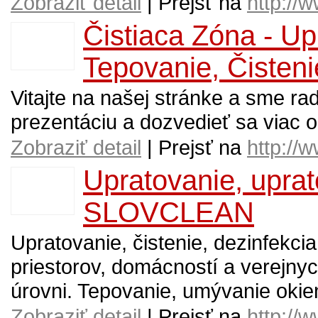
Zobraziť detail
| Prejsť na
http://
Čistiaca Zóna - Up
Tepovanie, Čisteni
Vitajte na našej stránke a sme rad
prezentáciu a dozvedieť sa viac 
Zobraziť detail
| Prejsť na
http://
Upratovanie, uprat
SLOVCLEAN
Upratovanie, čistenie, dezinfekci
priestorov, domácností a verejnyc
úrovni. Tepovanie, umývanie okien,
Zobraziť detail
| Prejsť na
http://