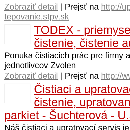
Zobraziť detail
| Prejsť na
http://u
tepovanie.stpv.sk
TODEX - priemyse
čistenie, čistenie 
Ponuka čistiacich prác pre firmy 
jednotlivcov Zvolen
Zobraziť detail
| Prejsť na
http://
Čistiaci a upratova
čistenie, upratova
parkiet - Šuchterová - U.
Náš čistiaci a upratovací servis j