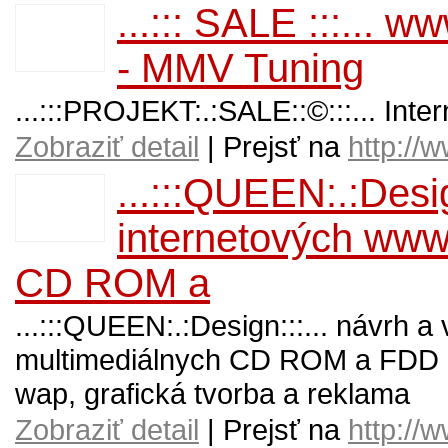
...::: SALE :::...
- MMV Tuning
...:::PROJEKT:.:SALE::©:::... Int
Zobraziť detail
| Prejsť na
http://
...:::QUEEN:.:Desig
internetových www
CD ROM a
...:::QUEEN:.:Design:::... návrh 
multimediálnych CD ROM a FDD pre
wap, grafická tvorba a reklama
Zobraziť detail
| Prejsť na
http://