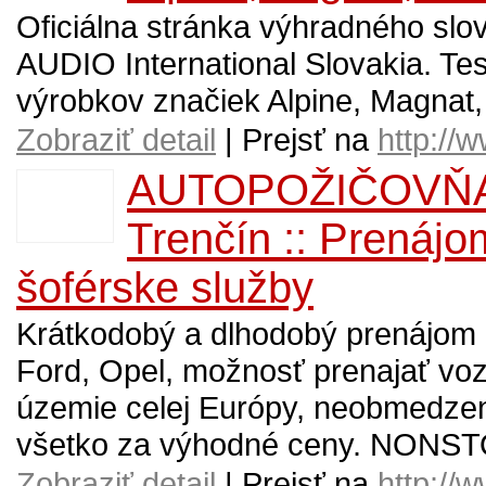
Oficiálna stránka výhradného sl
AUDIO International Slovakia. Tes
výrobkov značiek Alpine, Magna
Zobraziť detail
| Prejsť na
http://
AUTOPOŽIČOVŇA - R
Trenčín :: Prenájo
šoférske služby
Krátkodobý a dlhodobý prenájom 
Ford, Opel, možnosť prenajať vozi
územie celej Európy, neobmedzený
všetko za výhodné ceny. NONS
Zobraziť detail
| Prejsť na
http://