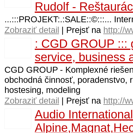
Rudolf - Reštaurác
...:::PROJEKT:.:SALE::©:::... Int
Zobraziť detail
| Prejsť na
http://w
: CGD GROUP ::: 
service, business ac
CGD GROUP - Komplexné riešenia 
obchodná činnosť, poradenstvo, r
hostesing, modeling
Zobraziť detail
| Prejsť na
http://
Audio International
Alpine,Magnat,He