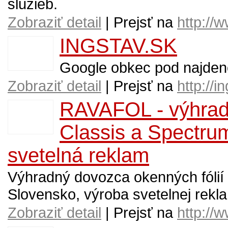
služieb.
Zobraziť detail
| Prejsť na
http://
INGSTAV.SK
Google obkec pod najden
Zobraziť detail
| Prejsť na
http://i
RAVAFOL - výhradná
Classis a Spectru
svetelná reklam
Výhradný dovozca okenných fól
Slovensko, výroba svetelnej rekl
Zobraziť detail
| Prejsť na
http://