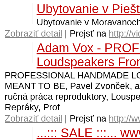
Ubytovanie v Piešť
Ubytovanie v Moravanoch 
Zobraziť detail
| Prejsť na
http://
Adam Vox - PRO
Loudspeakers Fro
PROFESSIONAL HANDMADE LO
MEANT TO BE, Pavel Zvonček, ad
ručná práca reproduktory, Lousp
Repráky, Prof
Zobraziť detail
| Prejsť na
http://
...::: SALE :::... 